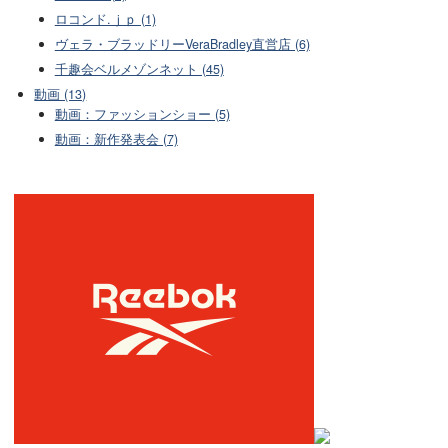
ロコンド.ｊｐ (1)
ヴェラ・ブラッドリーVeraBradley直営店 (6)
千趣会ベルメゾンネット (45)
動画 (13)
動画：ファッションショー (5)
動画：新作発表会 (7)