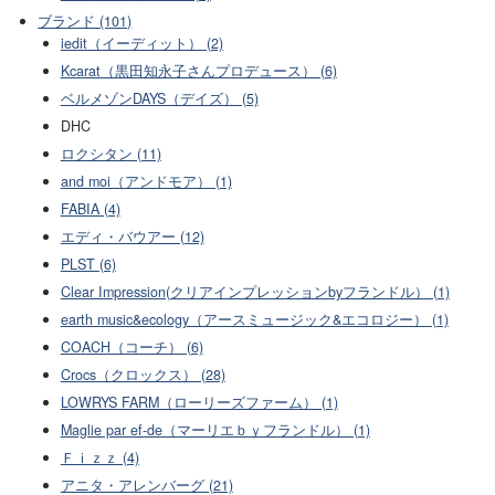
ブランド (101)
iedit（イーディット） (2)
Kcarat（黒田知永子さんプロデュース） (6)
ベルメゾンDAYS（デイズ） (5)
DHC
ロクシタン (11)
and moi（アンドモア） (1)
FABIA (4)
エディ・バウアー (12)
PLST (6)
Clear Impression(クリアインプレッションbyフランドル） (1)
earth music&ecology（アースミュージック&エコロジー） (1)
COACH（コーチ） (6)
Crocs（クロックス） (28)
LOWRYS FARM（ローリーズファーム） (1)
Maglie par ef-de（マーリエｂｙフランドル） (1)
Ｆｉｚｚ (4)
アニタ・アレンバーグ (21)