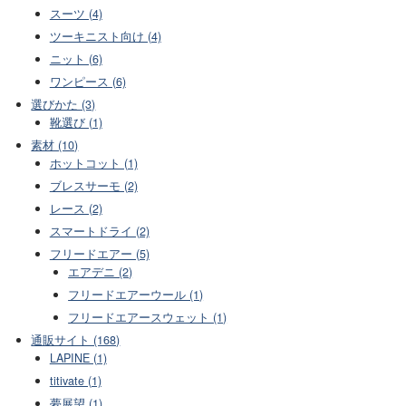
スーツ (4)
ツーキニスト向け (4)
ニット (6)
ワンピース (6)
選びかた (3)
靴選び (1)
素材 (10)
ホットコット (1)
ブレスサーモ (2)
レース (2)
スマートドライ (2)
フリードエアー (5)
エアデニ (2)
フリードエアーウール (1)
フリードエアースウェット (1)
通販サイト (168)
LAPINE (1)
titivate (1)
夢展望 (1)