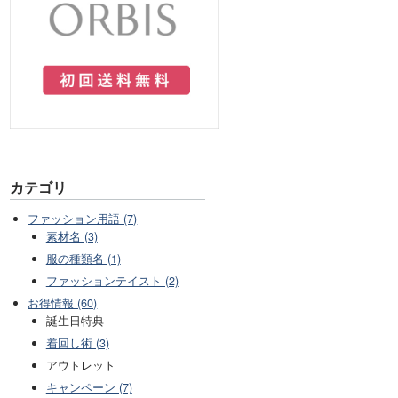
カテゴリ
ファッション用語 (7)
素材名 (3)
服の種類名 (1)
ファッションテイスト (2)
お得情報 (60)
誕生日特典
着回し術 (3)
アウトレット
キャンペーン (7)