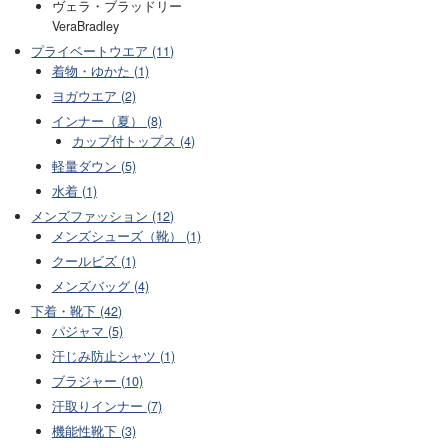
ヴェラ・ブラッドリー
VeraBradley
プライベートウエア (11)
着物・ゆかた (1)
ヨガウエア (2)
インナー（夏） (8)
カップ付トップス (4)
軽量ダウン (5)
水着 (1)
メンズファッション (12)
メンズシューズ（靴） (1)
クールビズ (1)
メンズバッグ (4)
下着・靴下 (42)
パジャマ (5)
汗じみ防止シャツ (1)
ブラジャー (10)
汗取りインナー (7)
機能性靴下 (3)