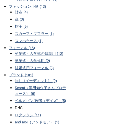
ファッション小物 (13)
財布 (4)
傘 (3)
帽子 (9)
スカーフ・マフラー (1)
スマホケース (1)
フォーマル (15)
卒業式・入学式の母親用 (12)
卒業式・入学式用 (2)
結婚式用フォーマル (3)
ブランド (101)
iedit（イーディット） (2)
Kcarat（黒田知永子さんプロデ
ュース） (6)
ベルメゾンDAYS（デイズ） (5)
DHC
ロクシタン (11)
and moi（アンドモア） (1)