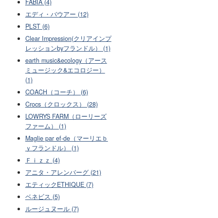
FABIA (4)
エディ・バウアー (12)
PLST (6)
Clear Impression(クリアインプ
レッションbyフランドル） (1)
earth music&ecology（アース
ミュージック&エコロジー）
(1)
COACH（コーチ） (6)
Crocs（クロックス） (28)
LOWRYS FARM（ローリーズ
ファーム） (1)
Maglie par ef-de（マーリエｂ
ｙフランドル） (1)
Ｆｉｚｚ (4)
アニタ・アレンバーグ (21)
エティックETHIQUE (7)
ベネビス (5)
ルージュヌール (7)