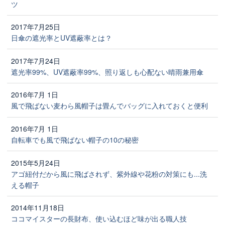
ツ
2017年7月25日
日傘の遮光率とUV遮蔽率とは？
2017年7月24日
遮光率99%、UV遮蔽率99%、照り返しも心配ない晴雨兼用傘
2016年7月 1日
風で飛ばない麦わら風帽子は畳んでバッグに入れておくと便利
2016年7月 1日
自転車でも風で飛ばない帽子の10の秘密
2015年5月24日
アゴ紐付だから風に飛ばされず、紫外線や花粉の対策にも...洗
える帽子
2014年11月18日
ココマイスターの長財布、使い込むほど味が出る職人技