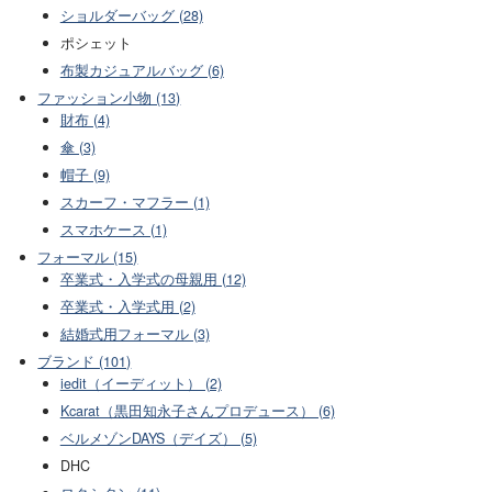
ショルダーバッグ (28)
ポシェット
布製カジュアルバッグ (6)
ファッション小物 (13)
財布 (4)
傘 (3)
帽子 (9)
スカーフ・マフラー (1)
スマホケース (1)
フォーマル (15)
卒業式・入学式の母親用 (12)
卒業式・入学式用 (2)
結婚式用フォーマル (3)
ブランド (101)
iedit（イーディット） (2)
Kcarat（黒田知永子さんプロデュース） (6)
ベルメゾンDAYS（デイズ） (5)
DHC