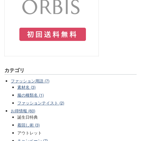
カテゴリ
ファッション用語 (7)
素材名 (3)
服の種類名 (1)
ファッションテイスト (2)
お得情報 (60)
誕生日特典
着回し術 (3)
アウトレット
キャンペーン (7)