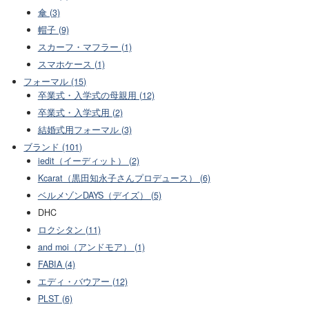
傘 (3)
帽子 (9)
スカーフ・マフラー (1)
スマホケース (1)
フォーマル (15)
卒業式・入学式の母親用 (12)
卒業式・入学式用 (2)
結婚式用フォーマル (3)
ブランド (101)
iedit（イーディット） (2)
Kcarat（黒田知永子さんプロデュース） (6)
ベルメゾンDAYS（デイズ） (5)
DHC
ロクシタン (11)
and moi（アンドモア） (1)
FABIA (4)
エディ・バウアー (12)
PLST (6)