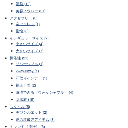
福袋 (12)
美容ノウハウ (21)
アクセサリー (6)
ネックレス (1)
指輪 (3)
イレギュラーサイズ (9)
小さいサイズ (4)
大きいサイズ (7)
機能性 (21)
リバーシブル (1)
2way-3way (1)
汗取りインナー (1)
補正下着 (2)
洗濯できる（ウォッシャブル） (4)
防寒着 (15)
スタイル (5)
美型シルエット (2)
夏の超最強アイテム (3)
トレンド（流行） (8)