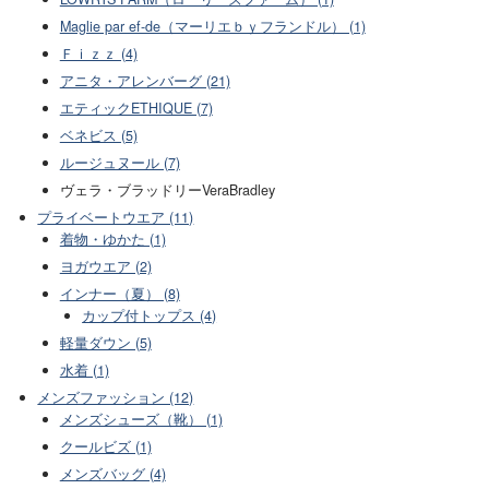
Maglie par ef-de（マーリエｂｙフランドル） (1)
Ｆｉｚｚ (4)
アニタ・アレンバーグ (21)
エティックETHIQUE (7)
ベネビス (5)
ルージュヌール (7)
ヴェラ・ブラッドリーVeraBradley
プライベートウエア (11)
着物・ゆかた (1)
ヨガウエア (2)
インナー（夏） (8)
カップ付トップス (4)
軽量ダウン (5)
水着 (1)
メンズファッション (12)
メンズシューズ（靴） (1)
クールビズ (1)
メンズバッグ (4)