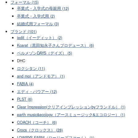
フォーマル (15)
卒業式・入学式の母親用 (12)
卒業式・入学式用 (2)
結婚式用フォーマル (3)
ブランド (101)
iedit（イーディット） (2)
Kcarat（黒田知永子さんプロデュース） (6)
ベルメゾンDAYS（デイズ） (5)
DHC
ロクシタン (11)
and moi（アンドモア） (1)
FABIA (4)
エディ・バウアー (12)
PLST (6)
Clear Impression(クリアインプレッションbyフランドル） (1)
earth music&ecology（アースミュージック&エコロジー） (1)
COACH（コーチ） (6)
Crocs（クロックス） (28)
LOWRYS FARM（ローリーズファーム） (1)