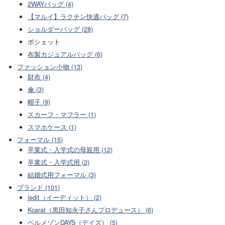
2WAYバッグ (4)
【マルイ】ラクチン快適バッグ (7)
ショルダーバッグ (28)
ポシェット
布製カジュアルバッグ (6)
ファッション小物 (13)
財布 (4)
傘 (3)
帽子 (9)
スカーフ・マフラー (1)
スマホケース (1)
フォーマル (15)
卒業式・入学式の母親用 (12)
卒業式・入学式用 (2)
結婚式用フォーマル (3)
ブランド (101)
iedit（イーディット） (2)
Kcarat（黒田知永子さんプロデュース） (6)
ベルメゾンDAYS（デイズ） (5)