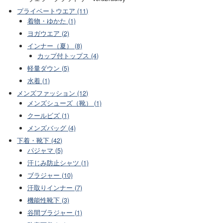
プライベートウエア (11)
着物・ゆかた (1)
ヨガウエア (2)
インナー（夏） (8)
カップ付トップス (4)
軽量ダウン (5)
水着 (1)
メンズファッション (12)
メンズシューズ（靴） (1)
クールビズ (1)
メンズバッグ (4)
下着・靴下 (42)
パジャマ (5)
汗じみ防止シャツ (1)
ブラジャー (10)
汗取りインナー (7)
機能性靴下 (3)
谷間ブラジャー (1)