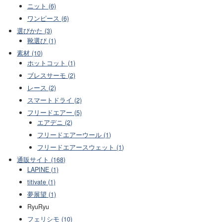
ニット (6)
ワンピース (6)
選びかた (3)
靴選び (1)
素材 (10)
ホットコット (1)
ブレスサーモ (2)
レース (2)
スマートドライ (2)
フリードエアー (5)
エアデニ (2)
フリードエアーウール (1)
フリードエアースウェット (1)
通販サイト (168)
LAPINE (1)
titivate (1)
夢展望 (1)
RyuRyu
フェリシモ (10)