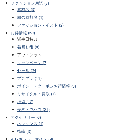
ファッション用語 (7)
素材名 (3)
服の種類名 (1)
ファッションテイスト (2)
お得情報 (60)
誕生日特典
着回し術 (3)
アウトレット
キャンペーン (7)
セール (24)
プチプラ (11)
ポイント・クーポンお得情報 (3)
リサイクル・買取 (1)
福袋 (12)
美容ノウハウ (21)
アクセサリー (6)
ネックレス (1)
指輪 (3)
イレギュラーサイズ (9)