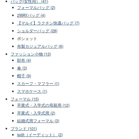
バッグ(女性用） (41)
フォーマルバッグ (2)
2WAYバッグ (4)
【マルイ】ラクチン快適バッグ (7)
ショルダーバッグ (28)
ポシェット
布製カジュアルバッグ (6)
ファッション小物 (13)
財布 (4)
傘 (3)
帽子 (9)
スカーフ・マフラー (1)
スマホケース (1)
フォーマル (15)
卒業式・入学式の母親用 (12)
卒業式・入学式用 (2)
結婚式用フォーマル (3)
ブランド (101)
iedit（イーディット） (2)