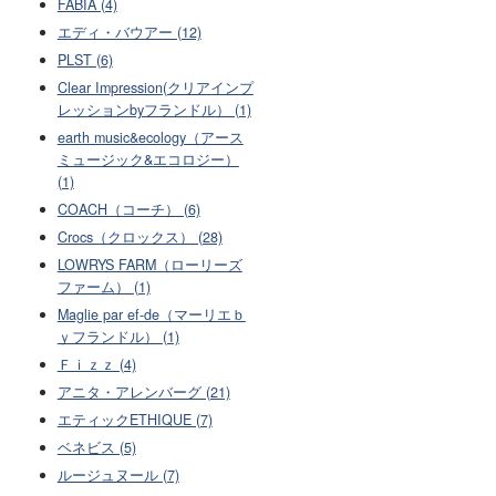
FABIA (4)
エディ・バウアー (12)
PLST (6)
Clear Impression(クリアインプ
レッションbyフランドル） (1)
earth music&ecology（アース
ミュージック&エコロジー）
(1)
COACH（コーチ） (6)
Crocs（クロックス） (28)
LOWRYS FARM（ローリーズ
ファーム） (1)
Maglie par ef-de（マーリエｂ
ｙフランドル） (1)
Ｆｉｚｚ (4)
アニタ・アレンバーグ (21)
エティックETHIQUE (7)
ベネビス (5)
ルージュヌール (7)