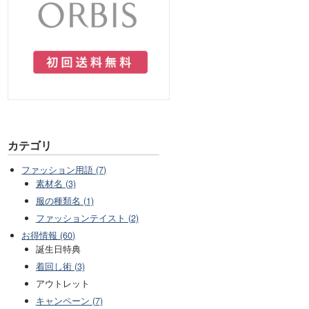
カテゴリ
ファッション用語 (7)
素材名 (3)
服の種類名 (1)
ファッションテイスト (2)
お得情報 (60)
誕生日特典
着回し術 (3)
アウトレット
キャンペーン (7)