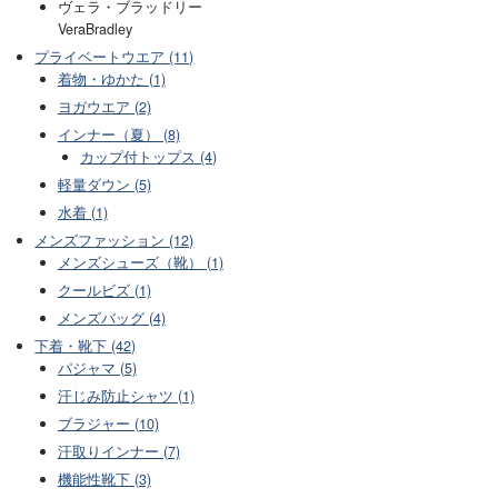
ヴェラ・ブラッドリー
VeraBradley
プライベートウエア (11)
着物・ゆかた (1)
ヨガウエア (2)
インナー（夏） (8)
カップ付トップス (4)
軽量ダウン (5)
水着 (1)
メンズファッション (12)
メンズシューズ（靴） (1)
クールビズ (1)
メンズバッグ (4)
下着・靴下 (42)
パジャマ (5)
汗じみ防止シャツ (1)
ブラジャー (10)
汗取りインナー (7)
機能性靴下 (3)