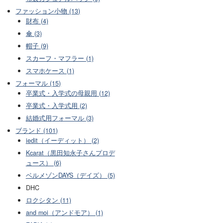
ファッション小物 (13)
財布 (4)
傘 (3)
帽子 (9)
スカーフ・マフラー (1)
スマホケース (1)
フォーマル (15)
卒業式・入学式の母親用 (12)
卒業式・入学式用 (2)
結婚式用フォーマル (3)
ブランド (101)
iedit（イーディット） (2)
Kcarat（黒田知永子さんプロデ
ュース） (6)
ベルメゾンDAYS（デイズ） (5)
DHC
ロクシタン (11)
and moi（アンドモア） (1)