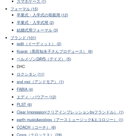
スマホケース (1)
フォーマル (15)
卒業式・入学式の母親用 (12)
卒業式・入学式用 (2)
結婚式用フォーマル (3)
ブランド (101)
iedit（イーディット） (2)
Kcarat（黒田知永子さんプロデュース） (6)
ベルメゾンDAYS（デイズ） (5)
DHC
ロクシタン (11)
and moi（アンドモア） (1)
FABIA (4)
エディ・バウアー (12)
PLST (6)
Clear Impression(クリアインプレッションbyフランドル） (1)
earth music&ecology（アースミュージック&エコロジー） (1)
COACH（コーチ） (6)
Crocs（クロックス） (28)