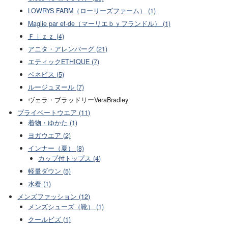
LOWRYS FARM（ローリーズファーム） (1)
Maglie par ef-de（マーリエｂｙフランドル） (1)
Ｆｉｚｚ (4)
アニタ・アレンバーグ (21)
エティックETHIQUE (7)
ベネビス (5)
ルージュヌール (7)
ヴェラ・ブラッドリーVeraBradley
プライベートウエア (11)
着物・ゆかた (1)
ヨガウエア (2)
インナー（夏） (8)
カップ付トップス (4)
軽量ダウン (5)
水着 (1)
メンズファッション (12)
メンズシューズ（靴） (1)
クールビズ (1)