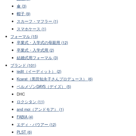
傘 (3)
帽子 (9)
スカーフ・マフラー (1)
スマホケース (1)
フォーマル (15)
卒業式・入学式の母親用 (12)
卒業式・入学式用 (2)
結婚式用フォーマル (3)
ブランド (101)
iedit（イーディット） (2)
Kcarat（黒田知永子さんプロデュース） (6)
ベルメゾンDAYS（デイズ） (5)
DHC
ロクシタン (11)
and moi（アンドモア） (1)
FABIA (4)
エディ・バウアー (12)
PLST (6)