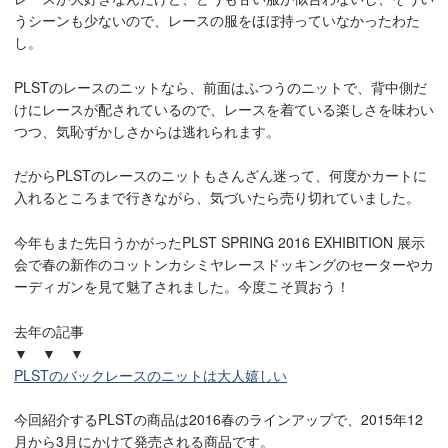
うシーンも少ないので、レースの服をほぼ持っていなかったわた
し。
PLSTのレースのニットなら、前面はふつうのニットで、背中側だ
けにレースが配されているので、レースを着ている楽しさを味わい
つつ、気恥ずかしさからは逃れられます。
だからPLSTのレースのニットもさんざん迷って、何度かカートに
入れるところまで行きながら、気づいたら売り切れていました。
今年もまた先日うかがったPLST SPRING 2016 EXHIBITION 展示
会で春の新作のコットンカシミヤレースドッキングのセーターやカ
ーディガンを見て魅了されました。今度こそ買おう！
去年の記事
▼ ▼ ▼
PLSTのバックレースのニットは大人嬉しい
今回紹介するPLSTの商品は2016春のラインアップで、2015年12
月から3月にかけて発売される商品です。