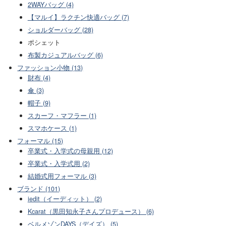
2WAYバッグ (4)
【マルイ】ラクチン快適バッグ (7)
ショルダーバッグ (28)
ポシェット
布製カジュアルバッグ (6)
ファッション小物 (13)
財布 (4)
傘 (3)
帽子 (9)
スカーフ・マフラー (1)
スマホケース (1)
フォーマル (15)
卒業式・入学式の母親用 (12)
卒業式・入学式用 (2)
結婚式用フォーマル (3)
ブランド (101)
iedit（イーディット） (2)
Kcarat（黒田知永子さんプロデュース） (6)
ベルメゾンDAYS（デイズ） (5)