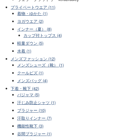
プライベートウエア (11)
着物・ゆかた (1)
ヨガウエア (2)
インナー（夏） (8)
カップ付トップス (4)
軽量ダウン (5)
水着 (1)
メンズファッション (12)
メンズシューズ（靴） (1)
クールビズ (1)
メンズバッグ (4)
下着・靴下 (42)
パジャマ (5)
汗じみ防止シャツ (1)
ブラジャー (10)
汗取りインナー (7)
機能性靴下 (3)
谷間ブラジャー (1)