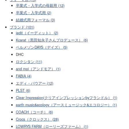
卒業式・入学式の母親用 (12)
卒業式・入学式用 (2)
結婚式用フォーマル (3)
ブランド (101)
iedit（イーディット） (2)
Kcarat（黒田知永子さんプロデュース） (6)
ベルメゾンDAYS（デイズ） (5)
DHC
ロクシタン (11)
and moi（アンドモア） (1)
FABIA (4)
エディ・バウアー (12)
PLST (6)
Clear Impression(クリアインプレッションbyフランドル） (1)
earth music&ecology（アースミュージック&エコロジー） (1)
COACH（コーチ） (6)
Crocs（クロックス） (28)
LOWRYS FARM（ローリーズファーム） (1)