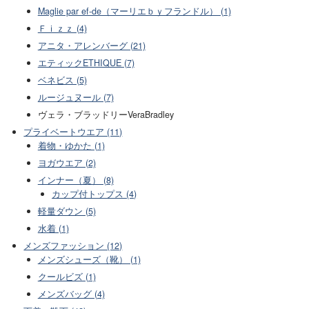
Maglie par ef-de（マーリエｂｙフランドル） (1)
Ｆｉｚｚ (4)
アニタ・アレンバーグ (21)
エティックETHIQUE (7)
ベネビス (5)
ルージュヌール (7)
ヴェラ・ブラッドリーVeraBradley
プライベートウエア (11)
着物・ゆかた (1)
ヨガウエア (2)
インナー（夏） (8)
カップ付トップス (4)
軽量ダウン (5)
水着 (1)
メンズファッション (12)
メンズシューズ（靴） (1)
クールビズ (1)
メンズバッグ (4)