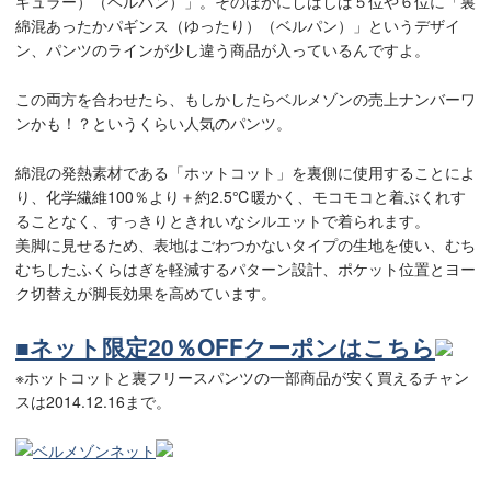
ギュラー）（ベルパン）」。そのほかにしばしば５位や６位に「裏
綿混あったかパギンス（ゆったり）（ベルパン）」というデザイ
ン、パンツのラインが少し違う商品が入っているんですよ。
この両方を合わせたら、もしかしたらベルメゾンの売上ナンバーワ
ンかも！？というくらい人気のパンツ。
綿混の発熱素材である「ホットコット」を裏側に使用することによ
り、
化学繊維100％より＋約2.5℃暖かく、
モコモコと着ぶくれす
ることなく、すっきりときれいなシルエットで着られます。
美脚に見せるため、表地は
ごわつかないタイプの生地を使い、
むち
むちしたふくらはぎを軽減するパターン設計、
ポケット位置とヨー
ク切替えが
脚長効果を高めています
。
■ネット限定20％OFFクーポンはこちら
※ホットコットと裏フリースパンツの一部商品が安く買えるチャン
スは2014.12.16まで。