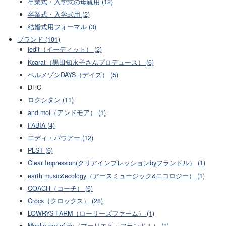
卒業式・入学式の母親用 (12)
卒業式・入学式用 (2)
結婚式用フォーマル (3)
ブランド (101)
iedit（イーディット） (2)
Kcarat（黒田知永子さんプロデュース） (6)
ベルメゾンDAYS（デイズ） (5)
DHC
ロクシタン (11)
and moi（アンドモア） (1)
FABIA (4)
エディ・バウアー (12)
PLST (6)
Clear Impression(クリアインプレッションbyフランドル） (1)
earth music&ecology（アースミュージック&エコロジー） (1)
COACH（コーチ） (6)
Crocs（クロックス） (28)
LOWRYS FARM（ローリーズファーム） (1)
Maglie par ef-de（マーリエｂｙフランドル） (1)