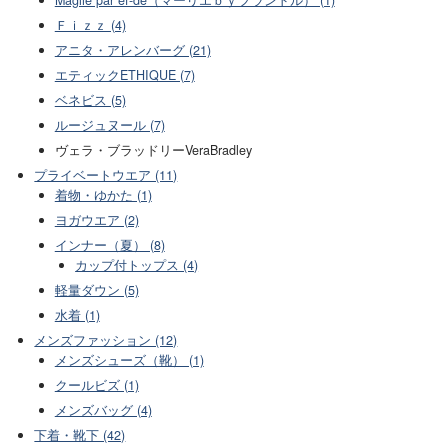
Ｆｉｚｚ (4)
アニタ・アレンバーグ (21)
エティックETHIQUE (7)
ベネビス (5)
ルージュヌール (7)
ヴェラ・ブラッドリーVeraBradley
プライベートウエア (11)
着物・ゆかた (1)
ヨガウエア (2)
インナー（夏） (8)
カップ付トップス (4)
軽量ダウン (5)
水着 (1)
メンズファッション (12)
メンズシューズ（靴） (1)
クールビズ (1)
メンズバッグ (4)
下着・靴下 (42)