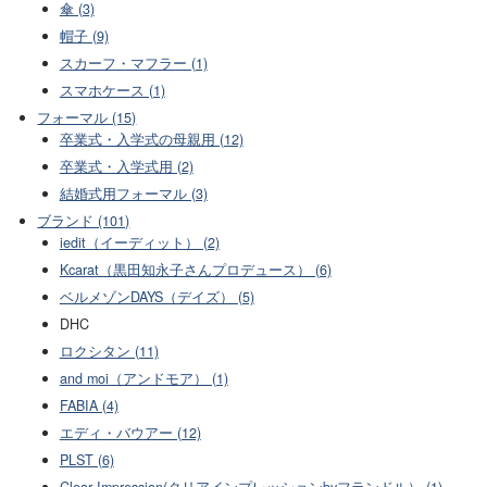
傘 (3)
帽子 (9)
スカーフ・マフラー (1)
スマホケース (1)
フォーマル (15)
卒業式・入学式の母親用 (12)
卒業式・入学式用 (2)
結婚式用フォーマル (3)
ブランド (101)
iedit（イーディット） (2)
Kcarat（黒田知永子さんプロデュース） (6)
ベルメゾンDAYS（デイズ） (5)
DHC
ロクシタン (11)
and moi（アンドモア） (1)
FABIA (4)
エディ・バウアー (12)
PLST (6)
Clear Impression(クリアインプレッションbyフランドル） (1)