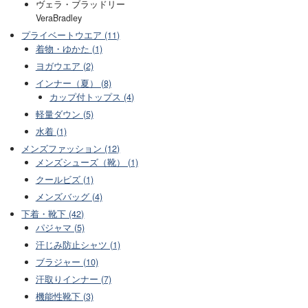
ヴェラ・ブラッドリー
VeraBradley
プライベートウエア (11)
着物・ゆかた (1)
ヨガウエア (2)
インナー（夏） (8)
カップ付トップス (4)
軽量ダウン (5)
水着 (1)
メンズファッション (12)
メンズシューズ（靴） (1)
クールビズ (1)
メンズバッグ (4)
下着・靴下 (42)
パジャマ (5)
汗じみ防止シャツ (1)
ブラジャー (10)
汗取りインナー (7)
機能性靴下 (3)