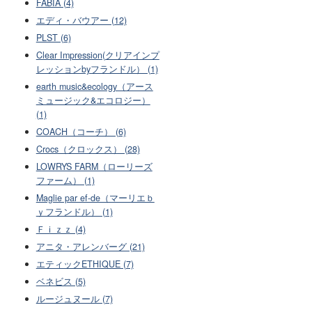
FABIA (4)
エディ・バウアー (12)
PLST (6)
Clear Impression(クリアインプ
レッションbyフランドル） (1)
earth music&ecology（アース
ミュージック&エコロジー）
(1)
COACH（コーチ） (6)
Crocs（クロックス） (28)
LOWRYS FARM（ローリーズ
ファーム） (1)
Maglie par ef-de（マーリエｂ
ｙフランドル） (1)
Ｆｉｚｚ (4)
アニタ・アレンバーグ (21)
エティックETHIQUE (7)
ベネビス (5)
ルージュヌール (7)