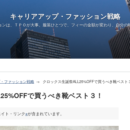
キャリアアップ・ファッション戦略
ョンは、ＴＰＯが大事。服装ひとつで、フィーの金額が変わり、自分の
プ・ファッション戦略
クロックス生誕祭ALL25%OFFで買うべき靴ベスト
25%OFFで買うべき靴ベスト３！
エイト・リンク
※
が含まれています。