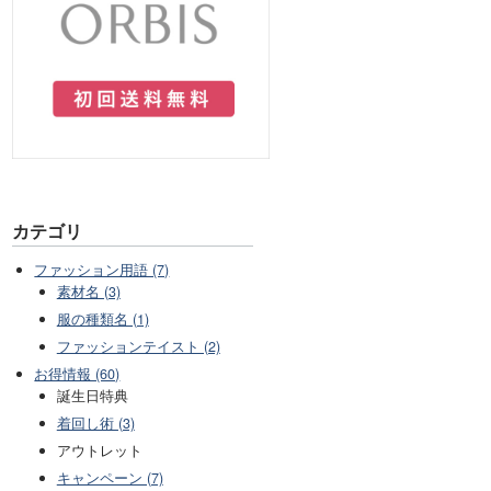
カテゴリ
ファッション用語 (7)
素材名 (3)
服の種類名 (1)
ファッションテイスト (2)
お得情報 (60)
誕生日特典
着回し術 (3)
アウトレット
キャンペーン (7)