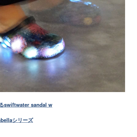
twater sandal w
ellaシリーズ