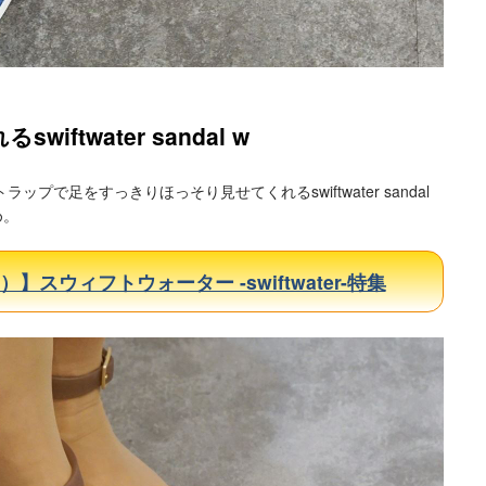
ftwater sandal w
プで足をすっきりほっそり見せてくれるswiftwater sandal
め。
）】スウィフトウォーター -swiftwater-特集