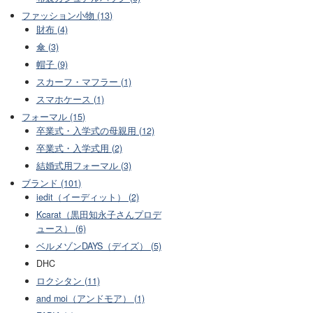
ファッション小物 (13)
財布 (4)
傘 (3)
帽子 (9)
スカーフ・マフラー (1)
スマホケース (1)
フォーマル (15)
卒業式・入学式の母親用 (12)
卒業式・入学式用 (2)
結婚式用フォーマル (3)
ブランド (101)
iedit（イーディット） (2)
Kcarat（黒田知永子さんプロデ
ュース） (6)
ベルメゾンDAYS（デイズ） (5)
DHC
ロクシタン (11)
and moi（アンドモア） (1)