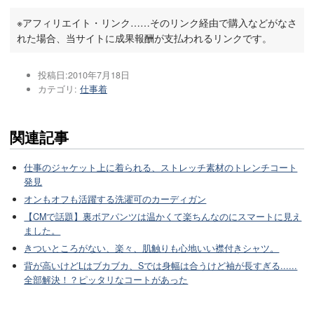
※アフィリエイト・リンク……そのリンク経由で購入などがなさ
れた場合、当サイトに成果報酬が支払われるリンクです。
投稿日:
2010年7月18日
カテゴリ:
仕事着
関連記事
仕事のジャケット上に着られる、ストレッチ素材のトレンチコート
発見
オンもオフも活躍する洗濯可のカーディガン
【CMで話題】裏ボアパンツは温かくて楽ちんなのにスマートに見え
ました。
きついところがない、楽々、肌触りも心地いい襟付きシャツ。
背が高いけどLはブカブカ、Sでは身幅は合うけど袖が長すぎる......
全部解決！？ピッタリなコートがあった