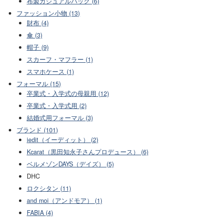
布製カジュアルバッグ (6)
ファッション小物 (13)
財布 (4)
傘 (3)
帽子 (9)
スカーフ・マフラー (1)
スマホケース (1)
フォーマル (15)
卒業式・入学式の母親用 (12)
卒業式・入学式用 (2)
結婚式用フォーマル (3)
ブランド (101)
iedit（イーディット） (2)
Kcarat（黒田知永子さんプロデュース） (6)
ベルメゾンDAYS（デイズ） (5)
DHC
ロクシタン (11)
and moi（アンドモア） (1)
FABIA (4)