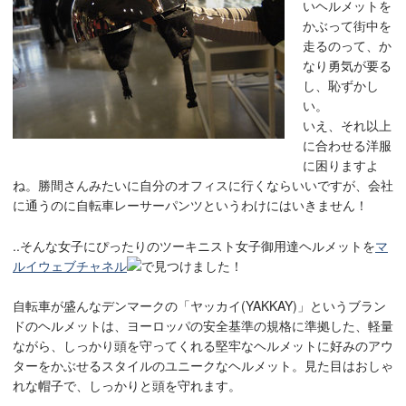
いヘルメットを
かぶって街中を
走るのって、か
なり勇気が要る
し、恥ずかし
い。
いえ、それ以上
に合わせる洋服
に困りますよ
ね。勝間さんみたいに自分のオフィスに行くならいいですが、会社
に通うのに自転車レーサーパンツというわけにはいきません！
..そんな女子にぴったりのツーキニスト女子御用達ヘルメットを
マ
ルイウェブチャネル
で見つけました！
自転車が盛んなデンマークの「ヤッカイ(YAKKAY)」というブラン
ドのヘルメットは、ヨーロッパの安全基準の規格に準拠した、軽量
ながら、しっかり頭を守ってくれる堅牢なヘルメットに好みのアウ
ターをかぶせるスタイルのユニークなヘルメット。見た目はおしゃ
れな帽子で、しっかりと頭を守れます。