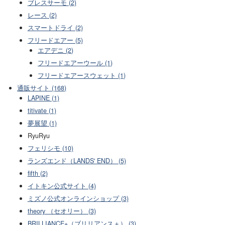
ブレスサーモ (2)
レース (2)
スマートドライ (2)
フリードエアー (5)
エアデニ (2)
フリードエアーウール (1)
フリードエアースウェット (1)
通販サイト (168)
LAPINE (1)
titivate (1)
夢展望 (1)
RyuRyu
フェリシモ (10)
ランズエンド（LANDS' END） (5)
fifth (2)
イトキン公式サイト (4)
ミズノ公式オンラインショップ (3)
theory （セオリー） (3)
BRILLIANCE+（ブリリアンス＋） (3)