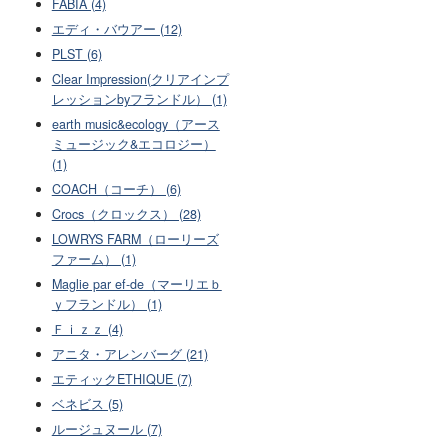
FABIA (4)
エディ・バウアー (12)
PLST (6)
Clear Impression(クリアインプ
レッションbyフランドル） (1)
earth music&ecology（アース
ミュージック&エコロジー）
(1)
COACH（コーチ） (6)
Crocs（クロックス） (28)
LOWRYS FARM（ローリーズ
ファーム） (1)
Maglie par ef-de（マーリエｂ
ｙフランドル） (1)
Ｆｉｚｚ (4)
アニタ・アレンバーグ (21)
エティックETHIQUE (7)
ベネビス (5)
ルージュヌール (7)