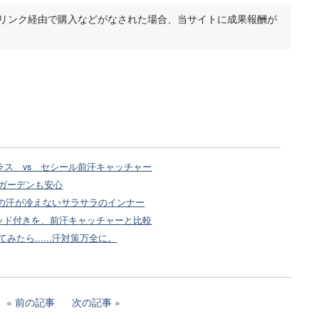
のリンク経由で購入などがなされた場合、当サイトに成果報酬が
プラス vs セシール前汗キャッチャー
ガーデンも安心
Oの汗が冷えないサラサラのインナー
パッド付きを、前汗キャッチャーと比較
たら......汗対策万全に。
前の記事
次の記事