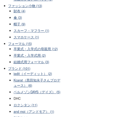
ファッション小物 (13)
財布 (4)
傘 (3)
帽子 (9)
スカーフ・マフラー (1)
スマホケース (1)
フォーマル (15)
卒業式・入学式の母親用 (12)
卒業式・入学式用 (2)
結婚式用フォーマル (3)
ブランド (101)
iedit（イーディット） (2)
Kcarat（黒田知永子さんプロデ
ュース） (6)
ベルメゾンDAYS（デイズ） (5)
DHC
ロクシタン (11)
and moi（アンドモア） (1)