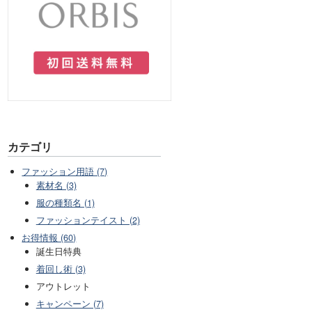
カテゴリ
ファッション用語 (7)
素材名 (3)
服の種類名 (1)
ファッションテイスト (2)
お得情報 (60)
誕生日特典
着回し術 (3)
アウトレット
キャンペーン (7)