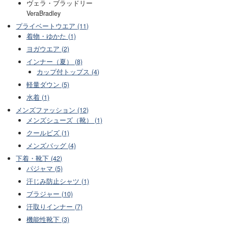
ヴェラ・ブラッドリー
VeraBradley
プライベートウエア (11)
着物・ゆかた (1)
ヨガウエア (2)
インナー（夏） (8)
カップ付トップス (4)
軽量ダウン (5)
水着 (1)
メンズファッション (12)
メンズシューズ（靴） (1)
クールビズ (1)
メンズバッグ (4)
下着・靴下 (42)
パジャマ (5)
汗じみ防止シャツ (1)
ブラジャー (10)
汗取りインナー (7)
機能性靴下 (3)