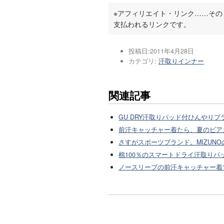
※アフィリエイト・リンク……そ
支払われるリンクです。
投稿日:
2011年4月28日
カテゴリ:
汗取りインナー
関連記事
GU DRY汗取りパッド付ひんやり
前汗キャッチャー着たら、夏のビア
さすがスポーツブランド。MIZUN
棉100％のスマートドライ汗取り
ノースリーブの前汗キャッチャー着てみ